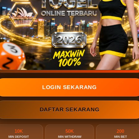
LOGIN SEKARANG
DAFTAR SEKARANG
10K
50K
200
MIN DEPOSIT
MIN WITHDRAW
MIN BET