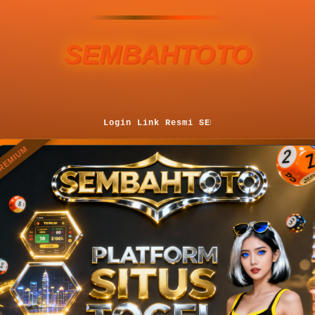
SEMBAHTOTO
Login Link Resmi SEMBAHTOTO Terper